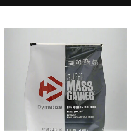
لانتقال
لى
لمحتوى