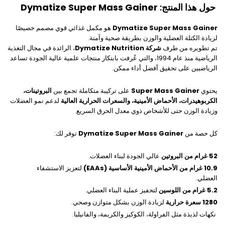
حول هذا المنتج:
Dymatize Super Mass Gainer
Dymatize Super Mass Gainer
هو مكمل غذائي قوي مصمم خصيصًا
لزيادة الكتلة العضلية والوزن بطريقة صحية وآمنة.
تم تطويره من طرف
شركة Dymatize Nutrition
، الرائدة في مجال التغذية
الرياضية منذ عام 1994، والتي عُرفت بابتكار منتجات علمية عالية الجودة تساعد
الرياضيين على تحقيق أفضل أداء ممكن.
يحتوي
Super Mass Gainer
على تركيبة متكاملة تجمع بين
البروتينات،
الكربوهيدرات، الأحماض الأمينية، والسعرات الحرارية العالية
لدعم نمو العضلات
وزيادة الوزن حتى للأشخاص ذوي معدل الحرق السريع.
كل حصة من
Dymatize Super Mass Gainer
توفر لك:
52 غرام من البروتين
عالي الجودة لبناء العضلات.
10.9 غرام من الأحماض الأمينية الأساسية (EAAs)
لتعزيز الاستشفاء
العضلي.
5.2 غرام من اللوسين
لتحفيز عملية البناء العضلي.
1280 سعرة حرارية
لزيادة الوزن بشكل متوازن وصحي.
نكهات لذيذة مثل الفراولة، الكوكيز والكريمة، والفانيليا.