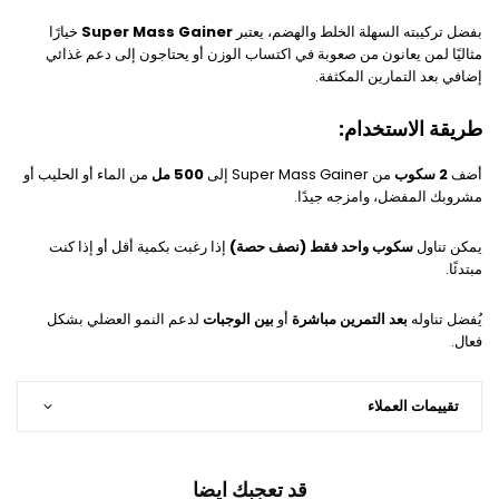
بفضل تركيبته السهلة الخلط والهضم، يعتبر
Super Mass Gainer
خيارًا
مثاليًا لمن يعانون من صعوبة في اكتساب الوزن أو يحتاجون إلى دعم غذائي
إضافي بعد التمارين المكثفة.
طريقة الاستخدام:
أضف
2 سكوب
من Super Mass Gainer إلى
500 مل
من الماء أو الحليب أو
مشروبك المفضل، وامزجه جيدًا.
يمكن تناول
سكوب واحد فقط (نصف حصة)
إذا رغبت بكمية أقل أو إذا كنت
مبتدئًا.
يُفضل تناوله
بعد التمرين مباشرة
أو
بين الوجبات
لدعم النمو العضلي بشكل
فعال.
تقييمات العملاء
قد تعجبك ايضا