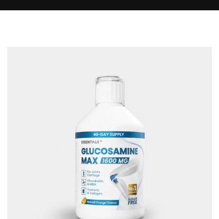
لانتقال
لى
لمحتوى