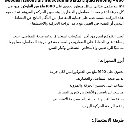
Swedish Essentials Glucosamine Max Liquid 1600mg – 500
ml
هو مكمل غذائي سائل متطور يحتوي على
1600 ملغ من الغلوكوزامين
في
كل جرعة لدعم صحة المفاصل والغضاريف وتحسين الحركة والمرونة. تم تصميم
هذه التركيبة للمساعدة على حماية المفاصل من التآكل الناتج عن النشاط
البدني أو التقدم في العمر، مع دعم الراحة الحركية والاستشفاء.
يُعتبر الغلوكوزامين من أكثر المكونات استخدامًا لدعم صحة المفاصل، حيث
يساعد على الحفاظ على الغضاريف والمساهمة في مرونة المفاصل، مما يجعله
مناسبًا للرياضيين والأشخاص النشطين وكبار السن.
أبرز المميزات:
يحتوي على 1600 ملغ من الغلوكوزامين لكل جرعة
يدعم صحة المفاصل والغضاريف
يساعد على تحسين الحركة والمرونة
مناسب للرياضيين والأشخاص كثيري النشاط
صيغة سائلة سهلة الاستخدام وسريعة الامتصاص
يدعم الراحة الحركية اليومية
طريقة الاستعمال: